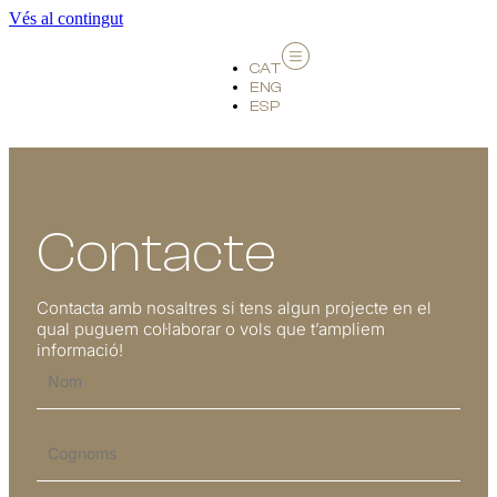
Vés al contingut
CAT
ENG
ESP
Contacte
Contacta amb nosaltres si tens algun projecte en el
qual puguem col·laborar o vols que t’ampliem
informació!
Nom
*
Cognoms
*