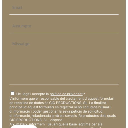
Email
*
Assumpte
*
Missatge
*
Consentimiento
*
He llegit i accepto la
política de privacitat
.
*
L'informem que el responsable del tractament d'aquest formulari
de recollida de dades és GIO PRODUCTIONS, SL. La finalitat
principal d'aquest formulari és registrar la sol·licitud de l'usuari
d'informació i poder gestionar la seva petició de sol·licitud
d'informació, relacionada amb els serveis i/o productes dels quals
GIO PRODUCTIONS, SL., disposa.
Així mateix, informem l'usuari que la base legítima per als