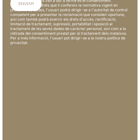
tractaments que es van a dur a terme és el consentiment.
D'acord amb els drets que li confereix la normativa vigent en
protecció de dades, l'usuari podrà dirigir-se a l'autoritat de control
competent per a presentar la reclamació que consideri oportuna,
així com també podrà exercir els drets d'accés, rectificació,
limitació de tractament, supressió, portabilitat i oposició al
tractament de les seves dades de caràcter personal, així com a la
retirada del consentiment prestat per al tractament dels mateixos.
Per a més informació, l'usuari pot dirigir-se a la nostra política de
privacitat.