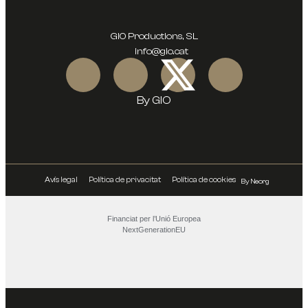
GIO Productions, SL
info@gio.cat
By GIO
Avís legal
Política de privacitat
Política de cookies
By Neorg
Financiat per l’Unió Europea
NextGenerationEU